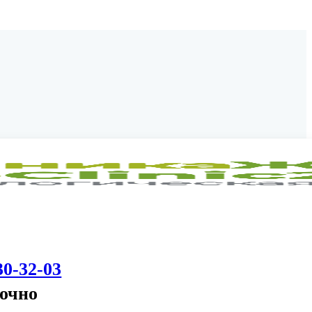
30-32-03
точно