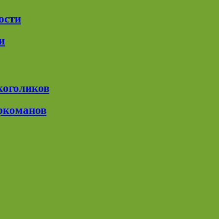
ости
и
коголиков
ркоманов