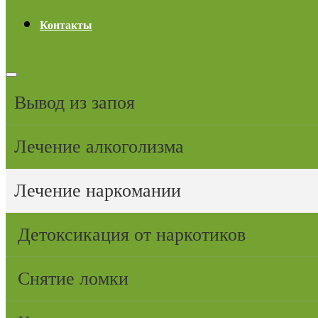
Контакты
Вывод из запоя
Лечение алкоголизма
Лечение наркомании
Детоксикация от наркотиков
Снятие ломки