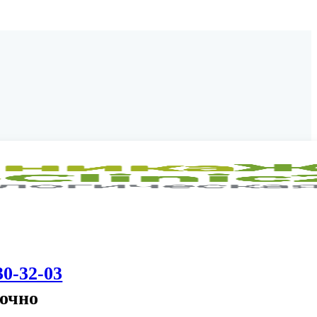
30-32-03
точно