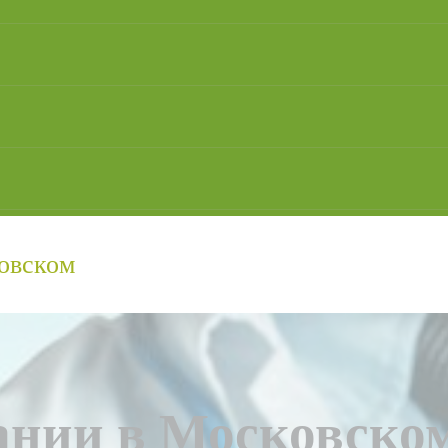
овском
ании в Московско