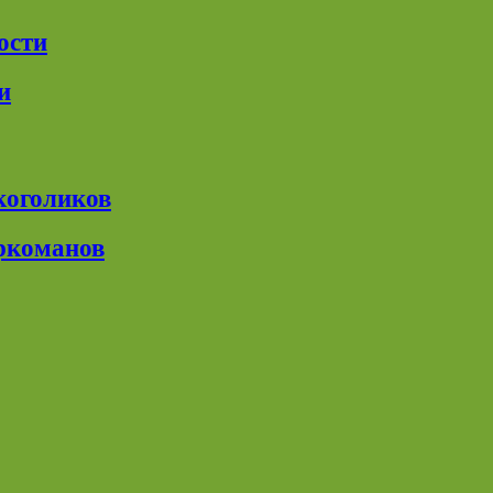
ости
и
коголиков
ркоманов